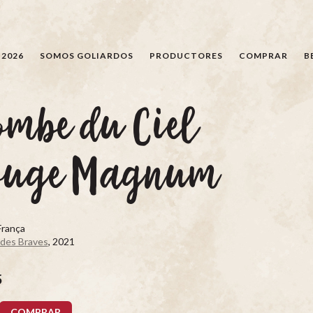
BÚSQUEDA
 2026
SOMOS GOLIARDOS
PRODUCTORES
COMPRAR
B
mbe du Ciel
ouge Magnum
França
 des Braves
, 2021
5
COMPRAR