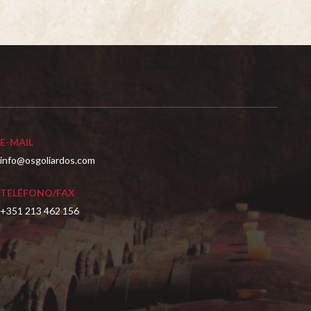
E-MAIL
info@osgoliardos.com
TELÉFONO/FAX
+351 213 462 156