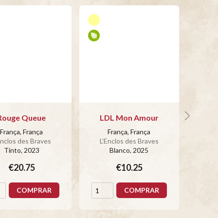
Rouge Queue
LDL Mon Amour
Ciel
França, França
França, França
Enclos des Braves
L’Enclos des Braves
Tinto
, 2023
Blanco
, 2025
L’E
€20.75
€10.25
COMPRAR
COMPRAR