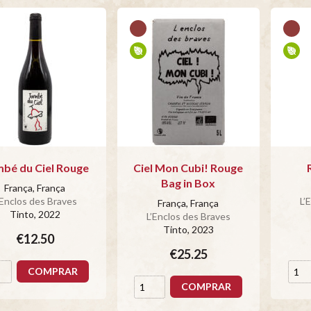
bé du Ciel Rouge
Ciel Mon Cubi! Rouge
Bag in Box
França, França
’Enclos des Braves
L’
França, França
Tinto
, 2022
L’Enclos des Braves
Tinto
, 2023
€12.50
€25.25
COMPRAR
COMPRAR