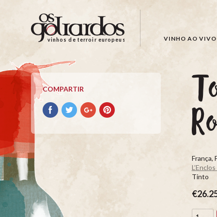
Os
Goliardos
-
VINHO AO VIVO
vinhos de terroir europeus
Vinhos
de
Terroir
To
Europeus
COMPARTIR
Compartir
Compartir
Compartir
Compartir
R
con
con
con
con
facebook
Twitter
Google+
Pinterest
França, 
L’Enclos
Tinto
€26.2