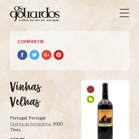
Os
Goliardos
vinhos de terroir europeus
-
Vinhos
de
COMPARTIR
Terroir
Europeus
Compartir
Compartir
Compartir
Compartir
con
con
con
con
facebook
Twitter
Google+
Pinterest
Vinhas
Velhas
Portugal, Portugal
Quinta da Serradinha
, 2020
Tinto