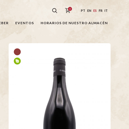
0
PT
EN
ES
FR
IT
EBER
EVENTOS
HORARIOS DE NUESTRO ALMACÉN