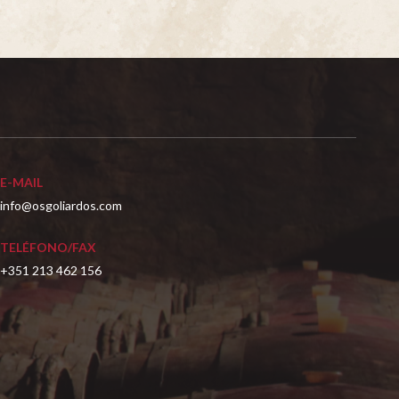
E-MAIL
info@osgoliardos.com
TELÉFONO/FAX
+351 213 462 156