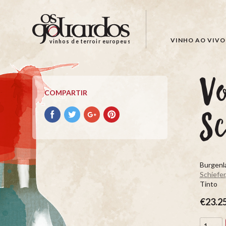
Os
Goliardos
-
VINHO AO VIVO
vinhos de terroir europeus
Vinhos
de
Terroir
V
Europeus
COMPARTIR
Compartir
Compartir
Compartir
Compartir
Sc
con
con
con
con
facebook
Twitter
Google+
Pinterest
Burgenla
Schiefer
Tinto
€23.2