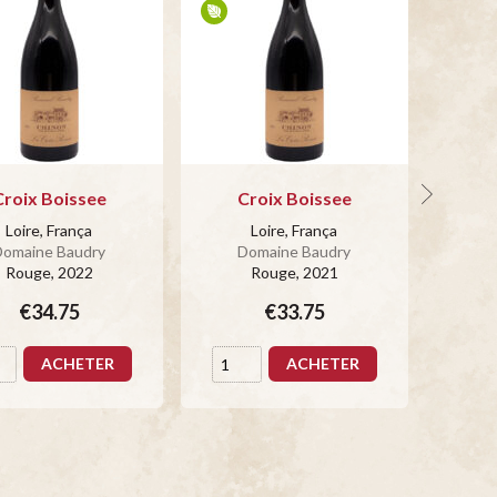
Croix Boissee
Croix Boissee
Loire, França
Loire, França
Domaine Baudry
Domaine Baudry
D
Rouge
, 2022
Rouge
, 2021
€34.75
€33.75
ACHETER
ACHETER