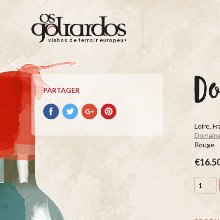
Os
Goliardos
-
vinhos de terroir europeus
Vinhos
de
Terroir
D
Europeus
PARTAGER
Partager
Partager
Partager
Partager
avec
avec
avec
avec
Loire, F
facebook
Twitter
Google+
Pinterest
Domaine
Rouge
€16.5