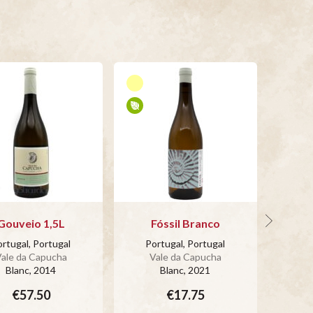
Gouveio 1,5L
Fóssil Branco
C
rtugal, Portugal
Portugal, Portugal
Po
ale da Capucha
Vale da Capucha
V
Blanc
, 2014
Blanc
, 2021
€57.50
€17.75