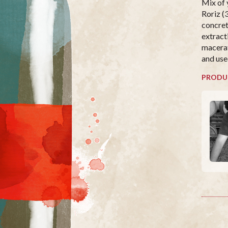
Mix of 
Roriz (
concret
extract
macerat
and use
PRODU