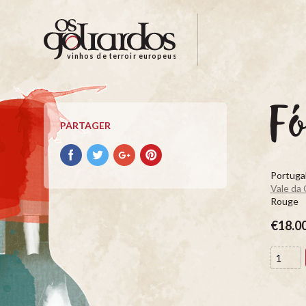
Os
Goliardos
-
vinhos de terroir europeus
Vinhos
de
Terroir
Fó
Europeus
PARTAGER
Partager
Partager
Partager
Partager
avec
avec
avec
avec
Portugal
facebook
Twitter
Google+
Pinterest
Vale da
Rouge
€18.0