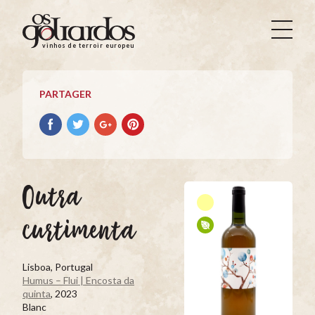
Os
Goliardos
vinhos de terroir europeus
-
Vinhos
de
PARTAGER
Terroir
Europeus
Partager
Partager
Partager
Partager
avec
avec
avec
avec
facebook
Twitter
Google+
Pinterest
Outra
curtimenta
Lisboa, Portugal
Humus – Flui | Encosta da
quinta
, 2023
Blanc