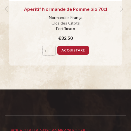
Aperitif Normande de Pomme bio 70cl
Normandie, França
Clos des Citots
Fortificato
€32.50
ACQUISTARE
ISCRIVITI ALLA NOSTRA NEWSLETTER