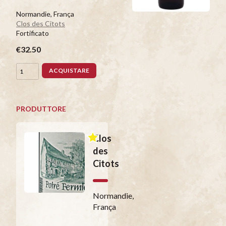
Normandie, França
Clos des Citots
Fortificato
€32.50
ACQUISTARE
PRODUTTORE
Clos
des
Citots
Normandie,
França