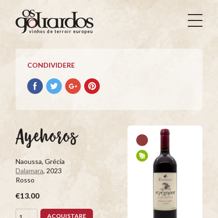
Os
Goliardos
vinhos de terroir europeus
-
Vinhos
de
CONDIVIDERE
Terroir
Europeus
Condividere
Condividere
Condividere
Condividere
su
su
su
su
facebook
Twitter
Google+
Pinterest
Ayehoros
Naoussa, Grécia
Dalamara
, 2023
Rosso
€13.00
ACQUISTARE