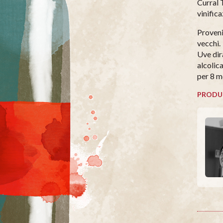
Curral T
vinifica
Proveni
vecchi.
Uve dir
alcolic
per 8 m
PRODU