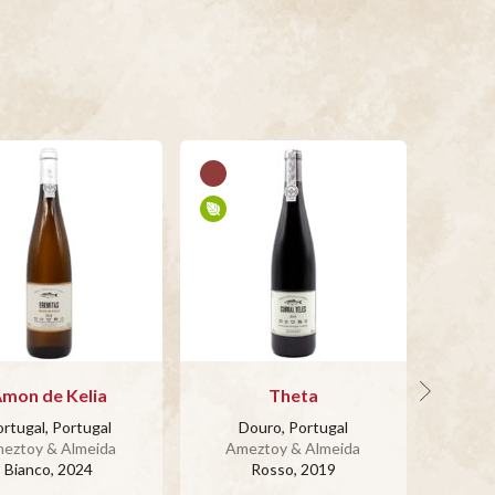
mon de Kelia
Theta
Cu
rtugal, Portugal
Douro, Portugal
Po
eztoy & Almeida
Ameztoy & Almeida
Ame
Bianco
, 2024
Rosso
, 2019