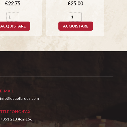
€22.75
€25.00
ACQUISTARE
ACQUISTARE
E-MAIL
info@osgoliardos.com
TELEFONO/FAX
+351 213 462 156