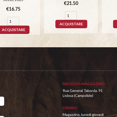
€21.50
€16.75
ACQUISTARE
ACQUISTARE
NEGOZIO/MAGAZZINO
Rua General Taborda, 91
Lisboa (Campolide)
ORARIO
Magazzino, lunedi giovedi