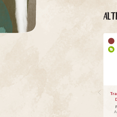
ALT
Tra
P
A