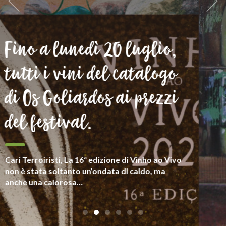
Siamo Goliardi
Il vino è per noi patrimonio e elemento di
cultura umanista in senso lato, frutto della
relazione tra chi lo produce e la (sua) terra e che
mette in luce la sua complessità espressiva.