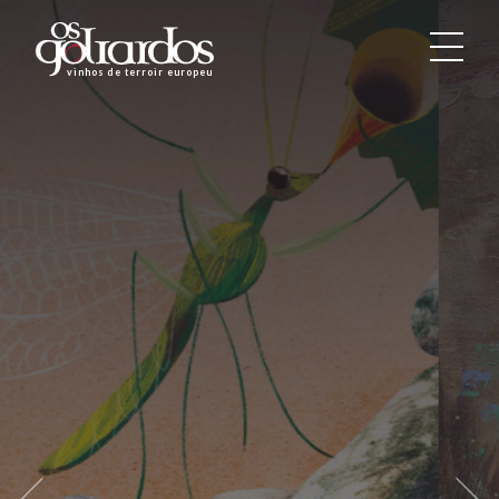
Os
Goliardos
vinhos de terroir europeus
-
Vinhos
de
Terroir
Europeus