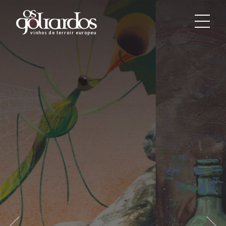
Os
Goliardos
vinhos de terroir europeus
-
Vinhos
de
Terroir
Europeus