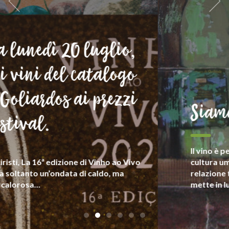
Siamo Goliardi
Il vino è per noi patrimonio e elemento di
cultura umanista in senso lato, frutto della
relazione tra chi lo produce e la (sua) terra e che
mette in luce la sua complessità espressiva.