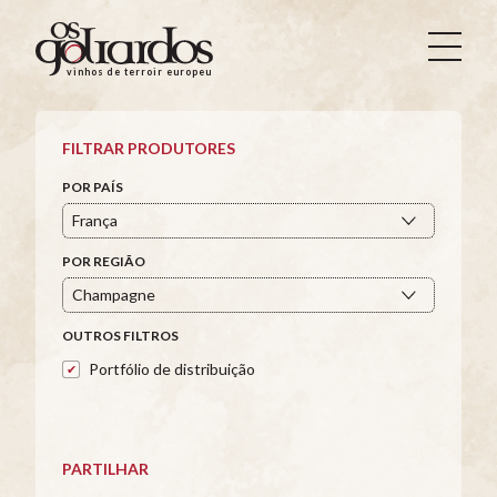
Os
Goliardos
vinhos de terroir europeus
-
Vinhos
de
FILTRAR PRODUTORES
Terroir
Europeus
POR PAÍS
POR REGIÃO
OUTROS FILTROS
Portfólio de distribuição
PARTILHAR