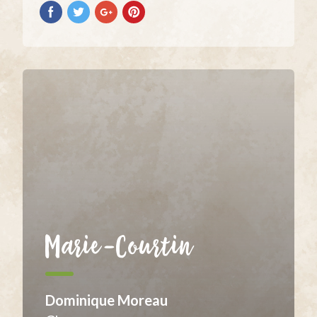
Partilhar
Partilhar
Partilhar
Partilhar
no
no
no
no
Facebook
Twitter
Google+
Pinterest
Marie-Courtin
Dominique Moreau