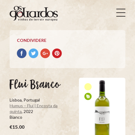
Os
Goliardos
vinhos de terroir europeus
-
Vinhos
de
CONDIVIDERE
Terroir
Europeus
Condividere
Condividere
Condividere
Condividere
su
su
su
su
facebook
Twitter
Google+
Pinterest
Flui Branco
Lisboa, Portugal
Humus – Flui | Encosta da
quinta
, 2022
Bianco
€15.00