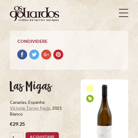
Os
Goliardos
vinhos de terroir europeus
-
Vinhos
de
CONDIVIDERE
Terroir
Europeus
Condividere
Condividere
Condividere
Condividere
su
su
su
su
facebook
Twitter
Google+
Pinterest
Las Migas
Canarias, Espanha
Victoria Torres Pecis
, 2021
Bianco
€29.25
ACQUISTARE