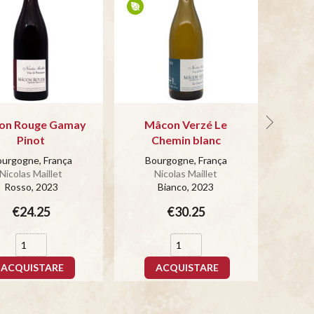
on Rouge Gamay
Mâcon Verzé Le
M
Pinot
Chemin blanc
Bo
N
urgogne, França
Bourgogne, França
Nicolas Maillet
Nicolas Maillet
Rosso
, 2023
Bianco
, 2023
€24.25
€30.25
ACQUISTARE
ACQUISTARE