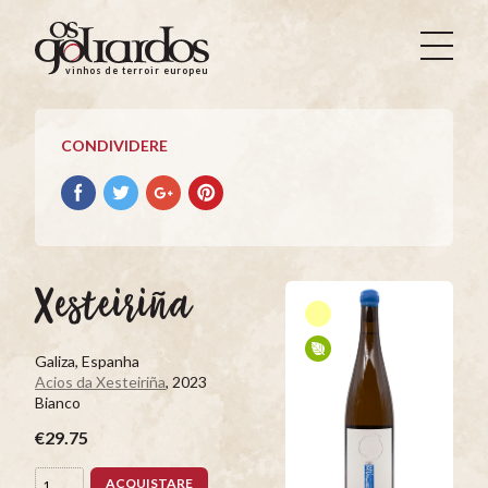
Os
Goliardos
vinhos de terroir europeus
-
Vinhos
de
CONDIVIDERE
Terroir
Europeus
Condividere
Condividere
Condividere
Condividere
su
su
su
su
facebook
Twitter
Google+
Pinterest
Xesteiriña
Galiza, Espanha
Acios da Xesteiriña
, 2023
Bianco
€29.75
ACQUISTARE