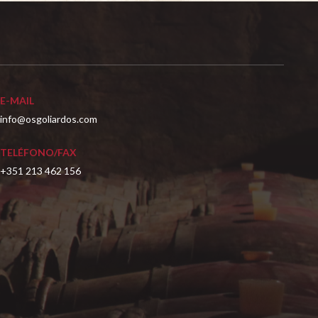
E-MAIL
info@osgoliardos.com
TELÉFONO/FAX
+351 213 462 156