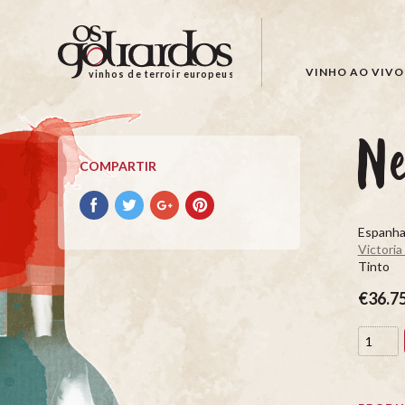
Os
Goliardos
-
VINHO AO VIVO
vinhos de terroir europeus
Vinhos
de
Terroir
N
Europeus
COMPARTIR
Compartir
Compartir
Compartir
Compartir
con
con
con
con
Espanha
facebook
Twitter
Google+
Pinterest
Victoria
Tinto
€36.7