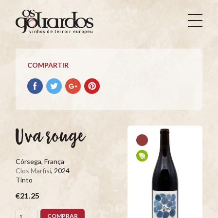
Os
Goliardos
vinhos de terroir europeus
-
Vinhos
de
COMPARTIR
Terroir
Europeus
Compartir
Compartir
Compartir
Compartir
con
con
con
con
facebook
Twitter
Google+
Pinterest
Uva rouge
Córsega, França
Clos Marfisi
, 2024
Tinto
€21.25
COMPRAR