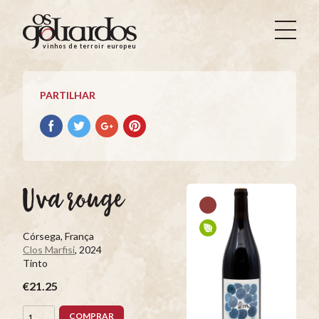
Os
Goliardos
vinhos de terroir europeus
-
Vinhos
de
PARTILHAR
Terroir
Europeus
Partilhar
Partilhar
Partilhar
Partilhar
no
no
no
no
Facebook
Twitter
Google+
Pinterest
Uva rouge
Córsega, França
Clos Marfisi
, 2024
Tinto
€21.25
COMPRAR