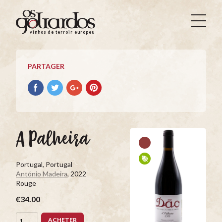
Os
Goliardos
vinhos de terroir europeus
-
Vinhos
de
PARTAGER
Terroir
Europeus
Partager
Partager
Partager
Partager
avec
avec
avec
avec
facebook
Twitter
Google+
Pinterest
A Palheira
Portugal, Portugal
António Madeira
, 2022
Rouge
€34.00
ACHETER