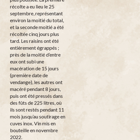
récolte a eu lieu le 25
septembre, représentant
environ la moitié du total,
et la seconde moitié a été
récoltée cinq jours plus
tard. Les raisins ont été
entièrement égrappés ;
près de la moitié d’entre
eux ont subi une
macération de 15 jours
(première date de
vendange), les autres ont
macéré pendant 8 jours,
puis ont été pressés dans
des fûts de 225 litres, où
ils sont restés pendant 11
mois jusqu’au soutirage en
cuves inox. Vin mis en
bouteille en novembre
2022.