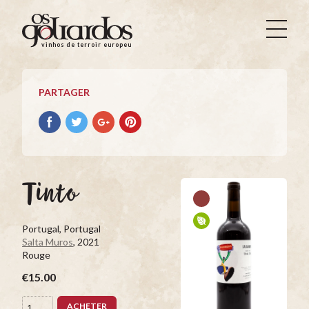
Os
Goliardos
vinhos de terroir europeus
-
Vinhos
de
PARTAGER
Terroir
Europeus
Partager
Partager
Partager
Partager
avec
avec
avec
avec
facebook
Twitter
Google+
Pinterest
Tinto
Portugal, Portugal
Salta Muros
, 2021
Rouge
€15.00
ACHETER