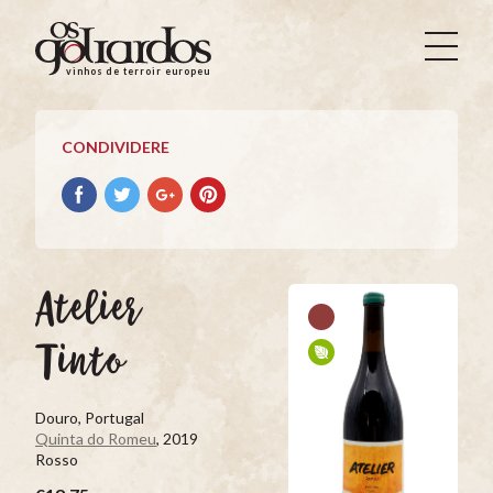
Os
Goliardos
vinhos de terroir europeus
-
Vinhos
de
CONDIVIDERE
Terroir
Europeus
Condividere
Condividere
Condividere
Condividere
su
su
su
su
facebook
Twitter
Google+
Pinterest
Atelier
Tinto
Douro, Portugal
Quinta do Romeu
, 2019
Rosso