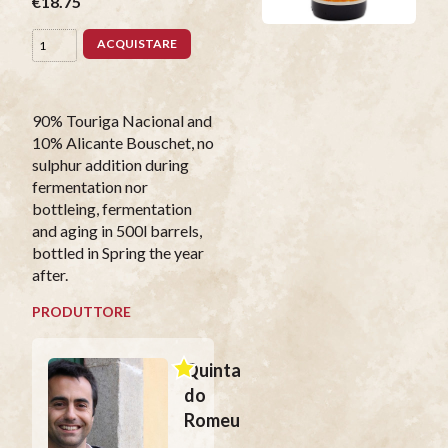
€18.75
ACQUISTARE
90% Touriga Nacional and
10% Alicante Bouschet, no
sulphur addition during
fermentation nor
bottleing, fermentation
and aging in 500l barrels,
bottled in Spring the year
after.
PRODUTTORE
Quinta
do
Romeu