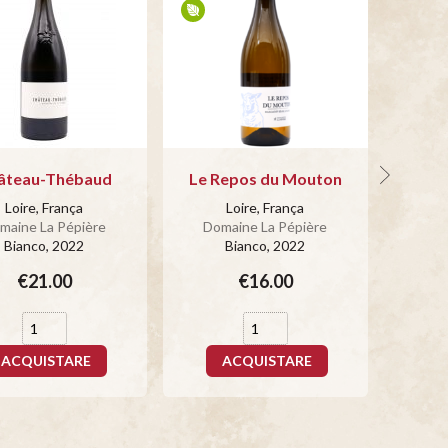
âteau-Thébaud
Le Repos du Mouton
G
Loire, França
Loire, França
maine La Pépière
Domaine La Pépière
Dom
Bianco
, 2022
Bianco
, 2022
€21.00
€16.00
ACQUISTARE
ACQUISTARE