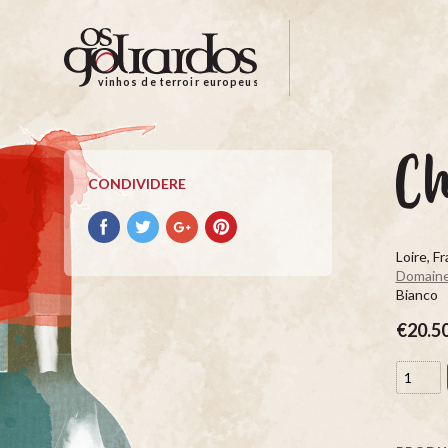
Os
Goliardos
-
vinhos de terroir europeus
Vinhos
de
Terroir
C
Europeus
CONDIVIDERE
Condividere
Condividere
Condividere
Condividere
su
su
su
su
Loire, F
facebook
Twitter
Google+
Pinterest
Domaine 
Bianco
€20.5