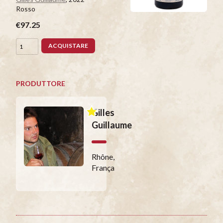
Rosso
€97.25
ACQUISTARE
PRODUTTORE
Gilles
Guillaume
Rhône,
França