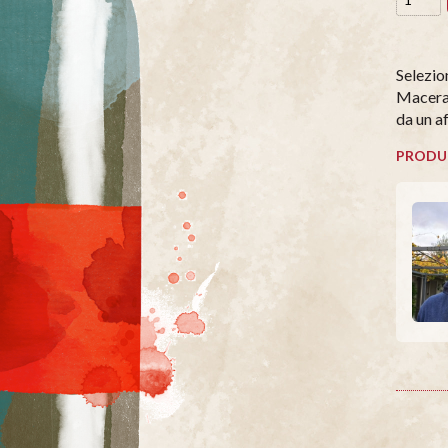
Selezion
Maceraz
da un a
PRODU