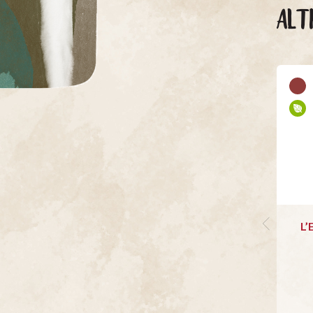
ALT
L’