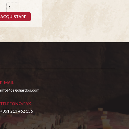
ACQUISTARE
E-MAIL
info@osgoliardos.com
TELEFONO/FAX
+351 213 462 156