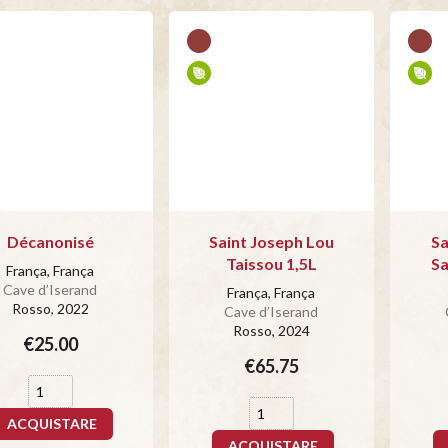
Décanonisé
Saint Joseph Lou
Sa
Taissou 1,5L
Sa
França, França
Cave d’Iserand
França, França
Rosso
, 2022
Cave d’Iserand
Rosso
, 2024
€25.00
€65.75
ACQUISTARE
ACQUISTARE