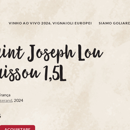
CERCARE
VINHO AO VIVO 2026, VIGNAIOLI EUROPEI
SIAMO GOLIARD
int Joseph Lou
issou 1,5L
França
Iserand
, 2024
5
ACQUISTARE