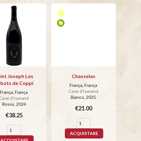
int Joseph Les
Chasselas
bots de Coppi
França, França
Cave d’Iserand
França, França
Bianco
, 2025
Cave d’Iserand
Rosso
, 2024
€21.00
€38.25
ACQUISTARE
ACQUISTARE