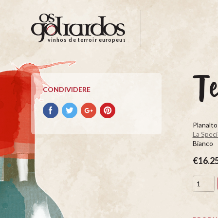
Os
Goliardos
-
vinhos de terroir europeus
Vinhos
de
Terroir
Te
Europeus
CONDIVIDERE
Condividere
Condividere
Condividere
Condividere
su
su
su
su
Planalto
facebook
Twitter
Google+
Pinterest
La Spec
Bianco
€16.2