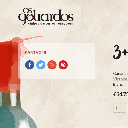
Os
Goliardos
-
vinhos de terroir europeus
Vinhos
de
Terroir
3
Europeus
PARTAGER
Partager
Partager
Partager
Partager
avec
avec
avec
avec
Canaria
facebook
Twitter
Google+
Pinterest
Victoria
Blanc
€34.7