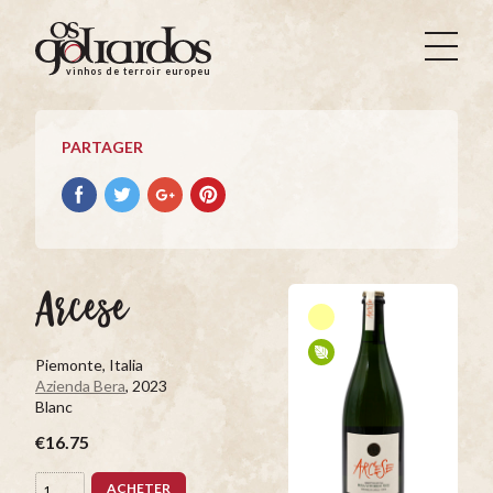
Os
Goliardos
vinhos de terroir europeus
-
Vinhos
de
PARTAGER
Terroir
Europeus
Partager
Partager
Partager
Partager
avec
avec
avec
avec
facebook
Twitter
Google+
Pinterest
Arcese
Piemonte, Italia
Azienda Bera
, 2023
Blanc
€16.75
ACHETER