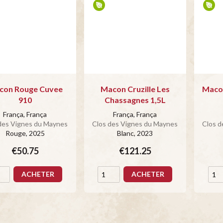
con Rouge Cuvee
Macon Cruzille Les
Macon
910
Chassagnes 1,5L
França, França
França, França
des Vignes du Maynes
Clos des Vignes du Maynes
Clos d
Rouge
, 2025
Blanc
, 2023
€50.75
€121.25
ACHETER
ACHETER