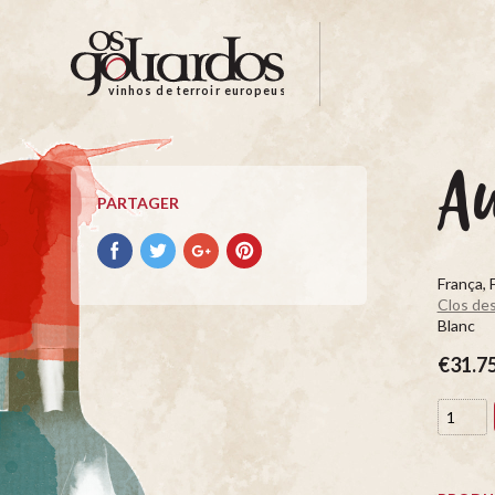
Os
Goliardos
-
vinhos de terroir europeus
Vinhos
de
Terroir
A
Europeus
PARTAGER
Partager
Partager
Partager
Partager
avec
avec
avec
avec
França, 
facebook
Twitter
Google+
Pinterest
Clos de
Blanc
€31.7