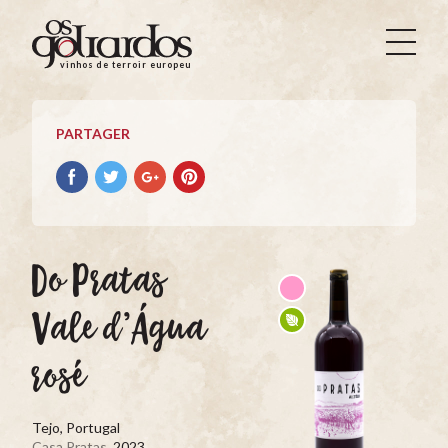
Os
Goliardos
vinhos de terroir europeus
-
Vinhos
de
PARTAGER
Terroir
Europeus
Partager
Partager
Partager
Partager
avec
avec
avec
avec
facebook
Twitter
Google+
Pinterest
Do Pratas
Vale d’Água
rosé
Tejo, Portugal
Casa Pratas
, 2023