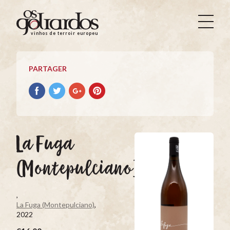
Os
Goliardos
vinhos de terroir europeus
-
Vinhos
de
PARTAGER
Terroir
Europeus
Partager
Partager
Partager
Partager
avec
avec
avec
avec
facebook
Twitter
Google+
Pinterest
La Fuga
(Montepulciano)
,
La Fuga (Montepulciano)
,
2022