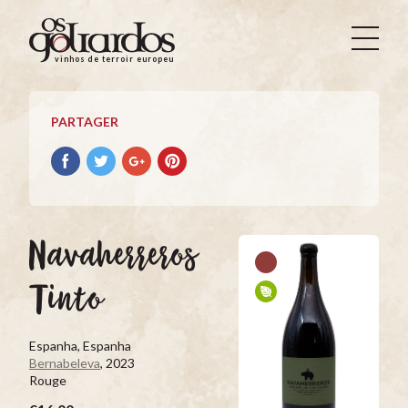
Os
Goliardos
vinhos de terroir europeus
-
Vinhos
de
PARTAGER
Terroir
Europeus
Partager
Partager
Partager
Partager
avec
avec
avec
avec
facebook
Twitter
Google+
Pinterest
Navaherreros
Tinto
Espanha, Espanha
Bernabeleva
, 2023
Rouge