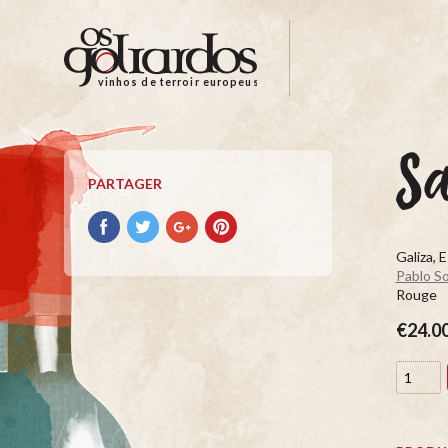
Os
Goliardos
-
vinhos de terroir europeus
Vinhos
de
Terroir
S
Europeus
PARTAGER
Partager
Partager
Partager
Partager
avec
avec
avec
avec
Galiza, 
facebook
Twitter
Google+
Pinterest
Pablo So
Rouge
€24.0