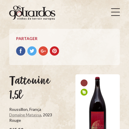
Os
Goliardos
vinhos de terroir europeus
-
Vinhos
de
PARTAGER
Terroir
Europeus
Partager
Partager
Partager
Partager
avec
avec
avec
avec
facebook
Twitter
Google+
Pinterest
Tattouine
1,5l
Roussillon, França
Domaine Matassa
, 2023
Rouge