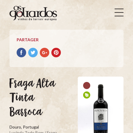
Os
Goliardos
vinhos de terroir europeus
-
Vinhos
de
PARTAGER
Terroir
Europeus
Partager
Partager
Partager
Partager
avec
avec
avec
avec
facebook
Twitter
Google+
Pinterest
Fraga Alta
Tinta
Barroca
Douro, Portugal
Lucinda Todo Bom / Fraga