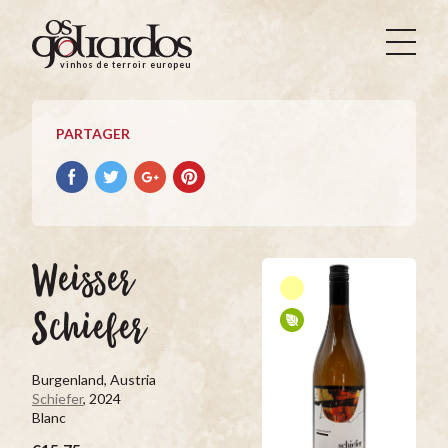
Os
Goliardos
vinhos de terroir europeus
-
Vinhos
de
PARTAGER
Terroir
Europeus
Partager
Partager
Partager
Partager
avec
avec
avec
avec
facebook
Twitter
Google+
Pinterest
Weisser
Schiefer
Burgenland, Austria
Schiefer
, 2024
Blanc