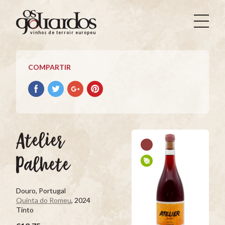
Os
Goliardos
vinhos de terroir europeus
-
Vinhos
de
COMPARTIR
Terroir
Europeus
Compartir
Compartir
Compartir
Compartir
con
con
con
con
facebook
Twitter
Google+
Pinterest
Atelier
Palhete
Douro, Portugal
Quinta do Romeu
, 2024
Tinto