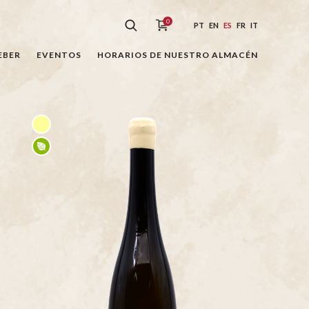
0
PT
EN
ES
FR
IT
EBER
EVENTOS
HORARIOS DE NUESTRO ALMACÉN