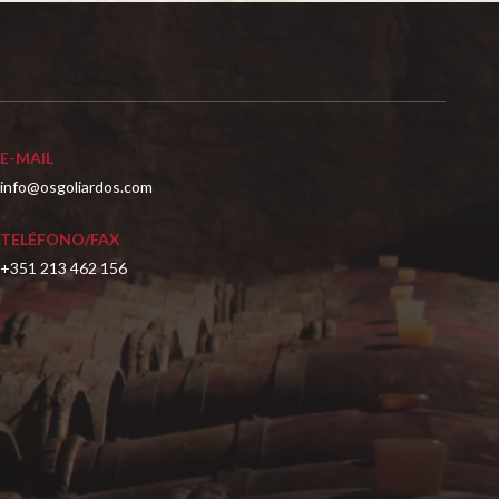
E-MAIL
info@osgoliardos.com
TELÉFONO/FAX
+351 213 462 156