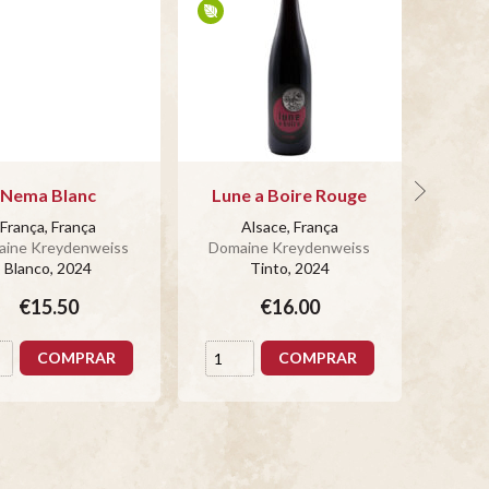
Nema Blanc
Lune a Boire Rouge
Lun
França, França
Alsace, França
ine Kreydenweiss
Domaine Kreydenweiss
Doma
Blanco
, 2024
Tinto
, 2024
E
€15.50
€16.00
COMPRAR
COMPRAR