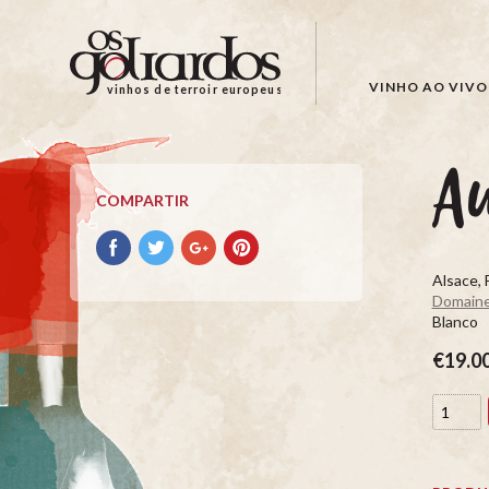
Os
Goliardos
-
VINHO AO VIVO
vinhos de terroir europeus
Vinhos
de
Terroir
Au
Europeus
COMPARTIR
Compartir
Compartir
Compartir
Compartir
con
con
con
con
Alsace, 
facebook
Twitter
Google+
Pinterest
Domaine
Blanco
€19.0