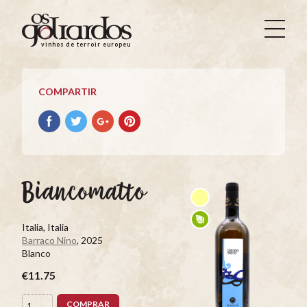
Os
Goliardos
vinhos de terroir europeus
-
Vinhos
de
COMPARTIR
Terroir
Europeus
Compartir
Compartir
Compartir
Compartir
con
con
con
con
facebook
Twitter
Google+
Pinterest
Biancomatto
Italia, Italia
Barraco Nino
, 2025
Blanco
€11.75
COMPRAR