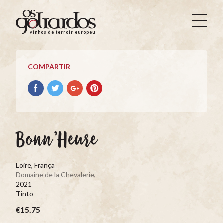
Os
Goliardos
vinhos de terroir europeus
-
Vinhos
de
COMPARTIR
Terroir
Europeus
Compartir
Compartir
Compartir
Compartir
con
con
con
con
facebook
Twitter
Google+
Pinterest
Bonn’Heure
Loire, França
Domaine de la Chevalerie
,
2021
Tinto
€15.75