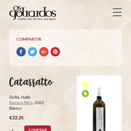
Os
Goliardos
vinhos de terroir europeus
-
Vinhos
de
COMPARTIR
Terroir
Europeus
Compartir
Compartir
Compartir
Compartir
con
con
con
con
facebook
Twitter
Google+
Pinterest
Catarratto
Sicilia, Italia
Barraco Nino
, 2022
Blanco
€22.25
COMPRAR