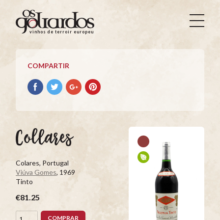
Os
Goliardos
vinhos de terroir europeus
-
Vinhos
de
COMPARTIR
Terroir
Europeus
Compartir
Compartir
Compartir
Compartir
con
con
con
con
facebook
Twitter
Google+
Pinterest
Collares
Colares, Portugal
Viúva Gomes
, 1969
Tinto
€81.25
COMPRAR