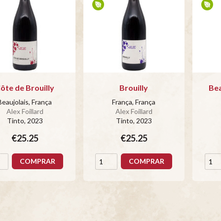
ôte de Brouilly
Brouilly
Bea
Beaujolais, França
França, França
Alex Foillard
Alex Foillard
Tinto
, 2023
Tinto
, 2023
€25.25
€25.25
COMPRAR
COMPRAR