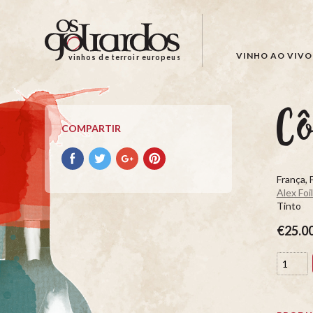
Os
Goliardos
-
VINHO AO VIVO
vinhos de terroir europeus
Vinhos
de
Terroir
Cô
Europeus
COMPARTIR
Compartir
Compartir
Compartir
Compartir
con
con
con
con
França, 
facebook
Twitter
Google+
Pinterest
Alex Foil
Tinto
€25.0