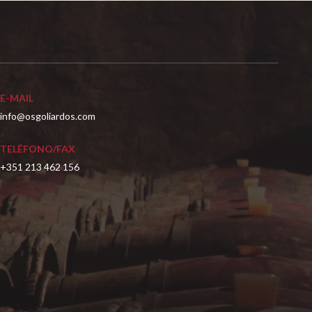
E-MAIL
info@osgoliardos.com
TELÉFONO/FAX
+351 213 462 156