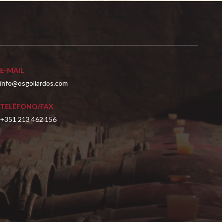
E-MAIL
info@osgoliardos.com
TELÉFONO/FAX
+351 213 462 156