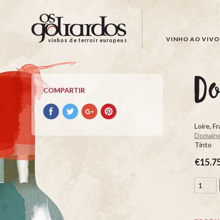
Os
Goliardos
-
VINHO AO VIVO
vinhos de terroir europeus
Vinhos
de
Terroir
D
Europeus
COMPARTIR
Compartir
Compartir
Compartir
Compartir
con
con
con
con
Loire, F
facebook
Twitter
Google+
Pinterest
Domaine
Tinto
€15.7