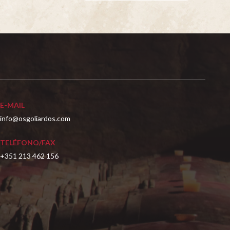
E-MAIL
info@osgoliardos.com
TELÉFONO/FAX
+351 213 462 156