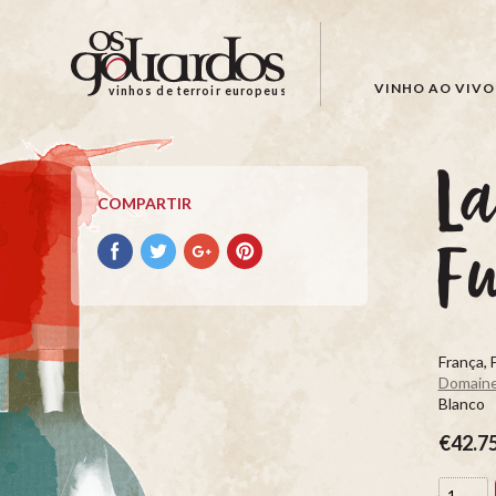
Os
Goliardos
-
VINHO AO VIVO
vinhos de terroir europeus
Vinhos
de
Terroir
La
Europeus
COMPARTIR
Compartir
Compartir
Compartir
Compartir
Fu
con
con
con
con
facebook
Twitter
Google+
Pinterest
França, 
Domaine
Blanco
€42.7