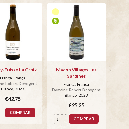
ly-Fuisse La Croix
Macon Villages Les
La Cro
Sardines
França, França
ne Robert Denogent
França, França
Blanco
, 2023
Domaine Robert Denogent
Domain
Blanco
, 2023
€42.75
€25.25
COMPRAR
COMPRAR