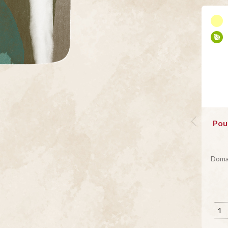
Poui
Doma