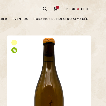
0
PT
EN
ES
FR
IT
EBER
EVENTOS
HORARIOS DE NUESTRO ALMACÉN