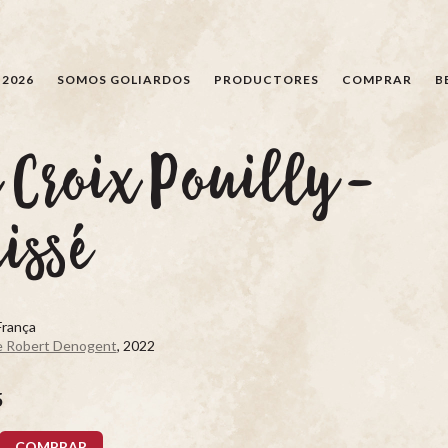
BÚSQUEDA
 2026
SOMOS GOLIARDOS
PRODUCTORES
COMPRAR
B
 Croix Pouilly-
issé
França
 Robert Denogent
, 2022
5
COMPRAR