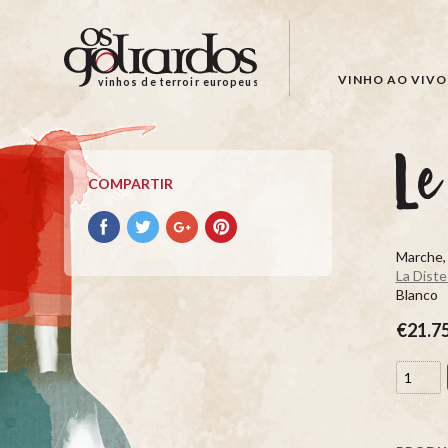
Os
Goliardos
-
VINHO AO VIVO
vinhos de terroir europeus
Vinhos
de
Terroir
L
Europeus
COMPARTIR
Compartir
Compartir
Compartir
Compartir
con
con
con
con
Marche, 
facebook
Twitter
Google+
Pinterest
La Diste
Blanco
€21.7