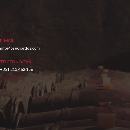
E-MAIL
info@osgoliardos.com
TELÉFONO/FAX
+351 213 462 156