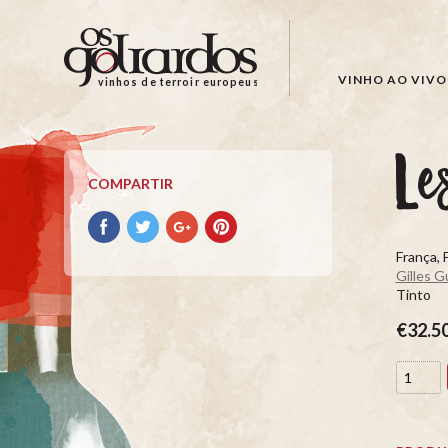
Os
Goliardos
-
VINHO AO VIVO
vinhos de terroir europeus
Vinhos
de
Terroir
Le
Europeus
COMPARTIR
Compartir
Compartir
Compartir
Compartir
con
con
con
con
França, 
facebook
Twitter
Google+
Pinterest
Gilles G
Tinto
€32.5