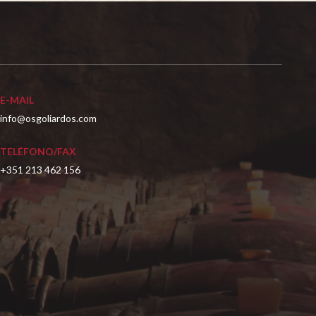
E-MAIL
info@osgoliardos.com
TELÉFONO/FAX
+351 213 462 156