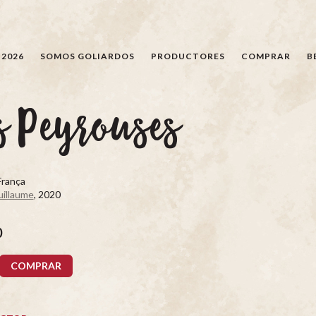
BÚSQUEDA
 2026
SOMOS GOLIARDOS
PRODUCTORES
COMPRAR
B
s Peyrouses
França
uillaume
, 2020
0
COMPRAR