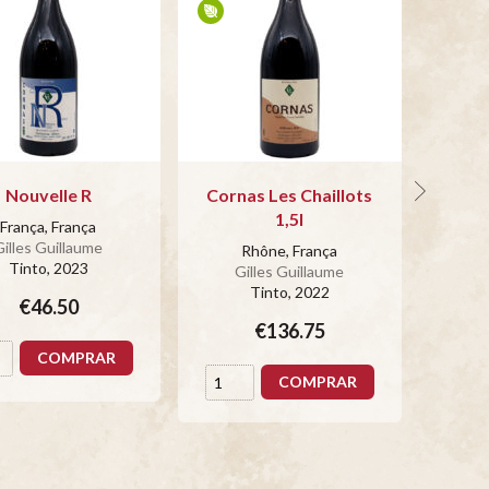
Nouvelle R
Cornas Les Chaillots
Corna
1,5l
França, França
Gilles Guillaume
G
Rhône, França
Tinto
, 2023
Gilles Guillaume
Tinto
, 2022
€46.50
€136.75
COMPRAR
COMPRAR