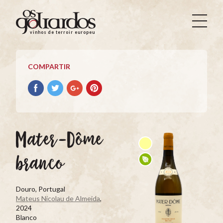
Os
Goliardos
vinhos de terroir europeus
-
Vinhos
de
COMPARTIR
Terroir
Europeus
Compartir
Compartir
Compartir
Compartir
con
con
con
con
facebook
Twitter
Google+
Pinterest
Mater-Dôme
branco
Douro, Portugal
Mateus Nicolau de Almeida
,
2024
Blanco