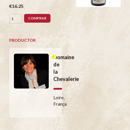
€16.25
COMPRAR
PRODUCTOR
Domaine
de
la
Chevalerie
Loire,
França